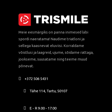
Meie eesmärgiks on panna inimesed läbi
spordi naeratama! Naudime triatloni ja
sellega kaasnevat eluviisi. Korraldame
võistlusi ja laagreid, ujume, sõidame rattaga,
jookseme, suusatame ning teeme muud
põnevat.
+372 506 5431
Tähe 114, Tartu, 50107
E - R 9.00 - 17.00