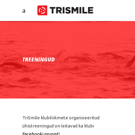
TREENINGUD
TriSmile klubiliikmete organiseeritud
ühistreeningud on leitavad ka klubi
Facebooki grupist!